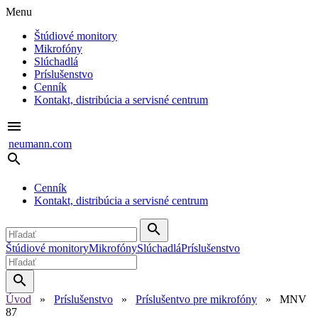
Menu
Štúdiové monitory
Mikrofóny
Slúchadlá
Príslušenstvo
Cenník
Kontakt, distribúcia a servisné centrum
menu
neumann.com
search
Cenník
Kontakt, distribúcia a servisné centrum
search
Štúdiové monitory
Mikrofóny
Slúchadlá
Príslušenstvo
search
Úvod
»
Príslušenstvo
»
Príslušentvo pre mikrofóny
» MNV
87